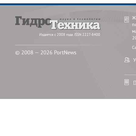
Ж
п
м
Издается с 2008 года. ISSN 2227-8400
2
С
© 2008 — 2026 PortNews
У
П