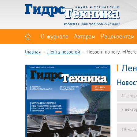
Издается с 2008 года. ISSN 2227-8400
О журнале
Авторам
Рецензентам
Главная
Лента новостей
Новости по тегу: «Росг
Лен
Новос
11 авгу
7 декаб
19 март