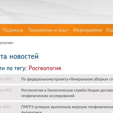
Подписка
Технологии и опыт
Мероприятия
Ко
еология»
та новостей
ти по тегу:
Росгеология
По федеральному проекту «Генеральная уборка» ст
ста 2022
Росгеология и Геологическая служба Индии догово
ря 2021
геофизических исследований
ПМГРЭ успешно выполнила морские геофизические
а 2019
Антарктики