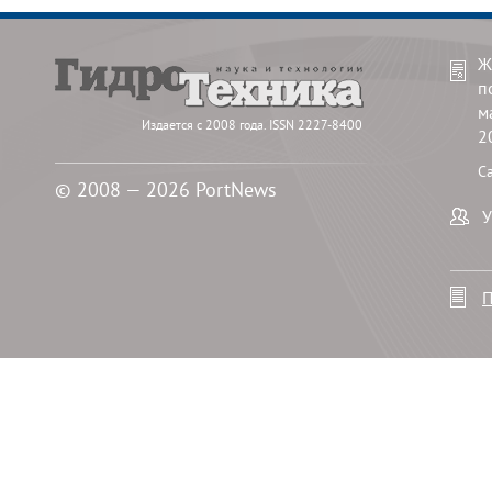
Ж
п
м
Издается с 2008 года. ISSN 2227-8400
2
С
© 2008 — 2026 PortNews
У
П