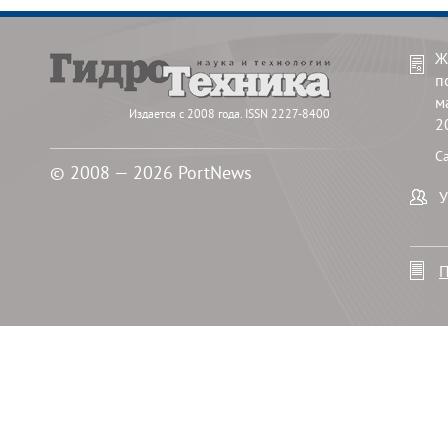
Ж
п
м
Издается с 2008 года. ISSN 2227-8400
2
С
© 2008 — 2026 PortNews
У
П