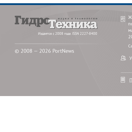
Ж
п
м
Издается с 2008 года. ISSN 2227-8400
2
С
© 2008 — 2026 PortNews
У
П