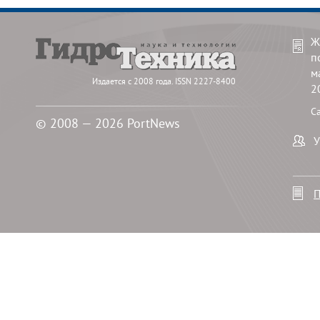
Ж
п
м
Издается с 2008 года. ISSN 2227-8400
2
С
© 2008 — 2026 PortNews
У
П