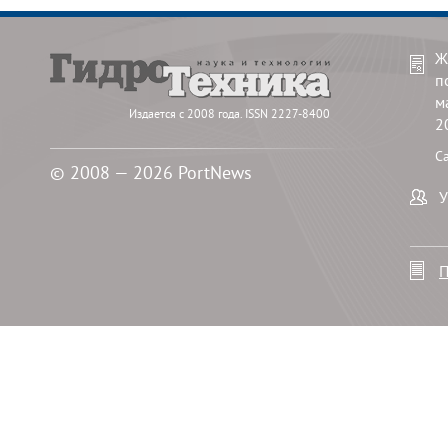
Ж
п
м
Издается с 2008 года. ISSN 2227-8400
2
С
© 2008 — 2026 PortNews
У
П