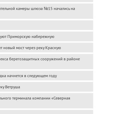
нительной камеры шлюза №15 начались на
ируют Приморскую набережную
т новый мост через реку Красную
лекса берегозащитных сооружений в районе
дка начнется в следующем году
еку Ветруша
ольного терминала компании «Северная