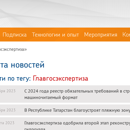
Подписка
Технологии и опыт
Мероприятия
Ко
осэкспертиза»
та новостей
ти по тегу:
Главгосэкспертиза
С 2024 года реестр обязательных требований в стр
бря 2023
машиночитаемый формат
В Республике Татарстан благоустроят пляжную зон
бря 2023
Главгосэкспертиза одобрила второй этап реконст
ста 2023
гидроузла