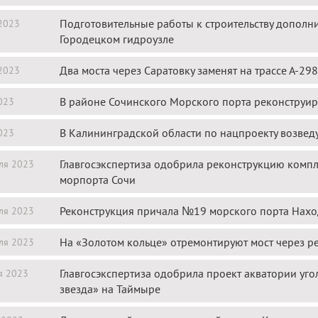
Подготовительные работы к строительству допол
2023
Городецком гидроузле
Два моста через Саратовку заменят на трассе А-298
2023
В районе Сочинского Морского порта реконстру
023
В Калининградской области по нацпроекту возведу
023
Главгосэкспертиза одобрила реконструкцию комп
ля 2023
морпорта Сочи
Реконструкция причала №19 морского порта Нахо
ля 2023
На «Золотом кольце» отремонтируют мост через р
ля 2023
Главгосэкспертиза одобрила проект акватории уг
я 2023
звезда» на Таймыре