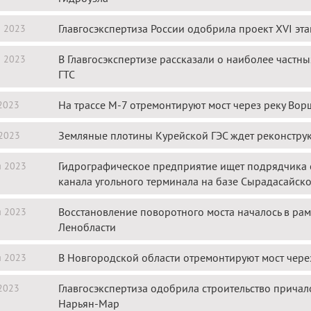
Главгосэкспертиза России одобрила проект XVI эта
я 2023
В Главгосэкспертизе рассказали о наиболее част
я 2023
ГТС
На трассе М-7 отремонтируют мост через реку Вор
2023
Земляные плотины Курейской ГЭС ждет реконстру
2023
Гидрографическое предприятие ищет подрядчика с
я 2023
канала угольного терминала на базе Сырадасайск
Восстановление поворотного моста началось в ра
я 2023
Ленобласти
В Новгородской области отремонтируют мост чере
я 2023
Главгосэкспертиза одобрила строительство причал
2023
Нарьян-Мар