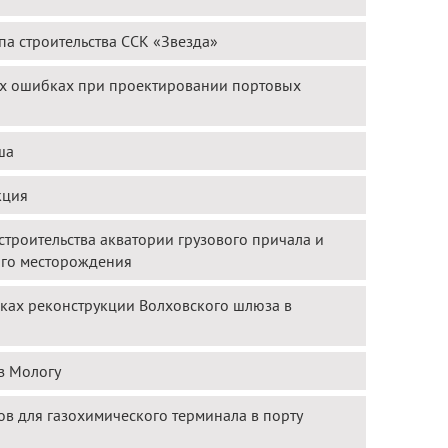
па строительства ССК «Звезда»
ных ошибках при проектировании портовых
ша
кция
троительства акватории грузового причала и
ого месторождения
мках реконструкции Волховского шлюза в
з Мологу
ов для газохимического терминала в порту