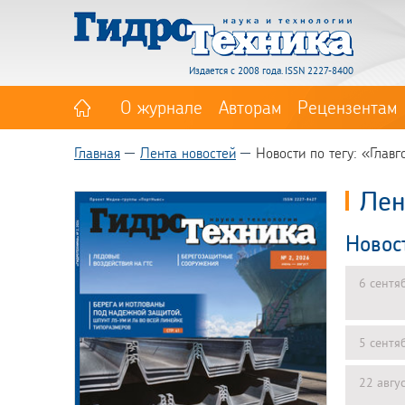
Издается с 2008 года. ISSN 2227-8400
О журнале
Авторам
Рецензентам
Главная
Лента новостей
Новости по тегу: «Главг
Лен
Новос
6 сентя
5 сентя
22 авгу