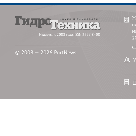
Ж
п
м
Издается с 2008 года. ISSN 2227-8400
2
С
© 2008 — 2026 PortNews
У
П