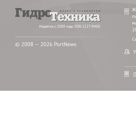
Ж
п
м
Издается с 2008 года. ISSN 2227-8400
2
С
© 2008 — 2026 PortNews
У
П