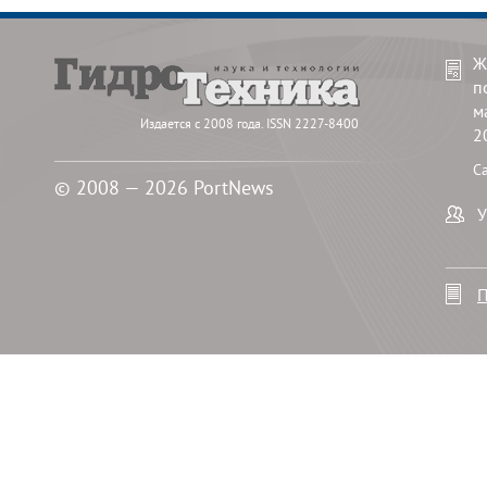
Ж
п
м
Издается с 2008 года. ISSN 2227-8400
2
С
© 2008 — 2026 PortNews
У
П