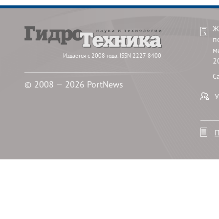
Ж
п
м
Издается с 2008 года. ISSN 2227-8400
2
С
© 2008 — 2026 PortNews
У
П