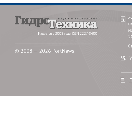
Ж
п
м
Издается с 2008 года. ISSN 2227-8400
2
С
© 2008 — 2026 PortNews
У
П