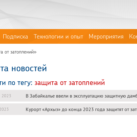
Подписка
Технологии и опыт
Мероприятия
Ко
та от затоплений»
та новостей
ти по тегу:
защита от затоплений
В Забайкалье ввели в эксплуатацию защитную дамб
я 2023
Курорт «Архыз» до конца 2023 года защитят от за
2023