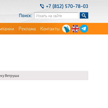
+7 (812) 570-78-03
Поиск:
мпании
Реклама
Контакты
еку Ветруша