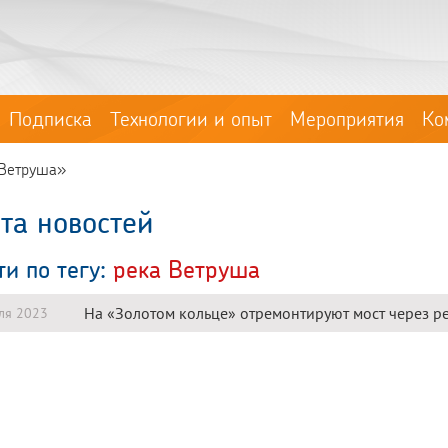
Подписка
Технологии и опыт
Мероприятия
Ко
 Ветруша»
та новостей
ти по тегу:
река Ветруша
На «Золотом кольце» отремонтируют мост через р
ля 2023