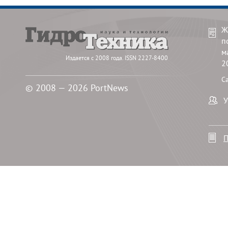
Ж
п
м
Издается с 2008 года. ISSN 2227-8400
2
С
© 2008 — 2026 PortNews
У
П