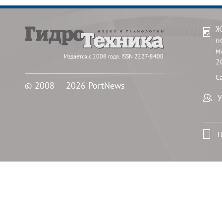
Ж
п
м
Издается с 2008 года. ISSN 2227-8400
2
С
© 2008 — 2026 PortNews
У
П