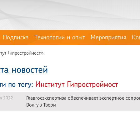
Подписка
Технологии и опыт
Мероприятия
Ко
итут Гипростроймост»
та новостей
ти по тегу:
Институт Гипростроймост
Главгосэкспертиза обеспечивает экспертное сопро
та 2022
Волгу в Твери