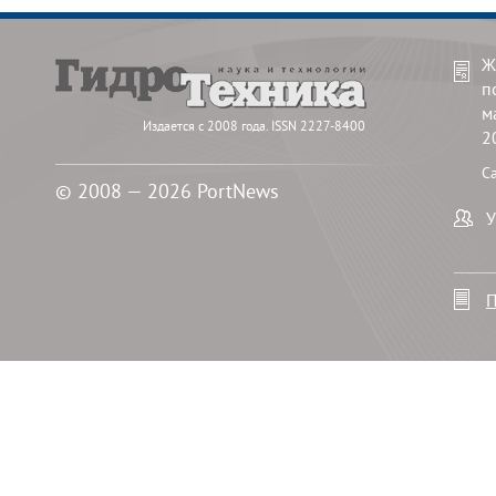
Ж
п
м
Издается с 2008 года. ISSN 2227-8400
2
С
© 2008 — 2026 PortNews
У
П