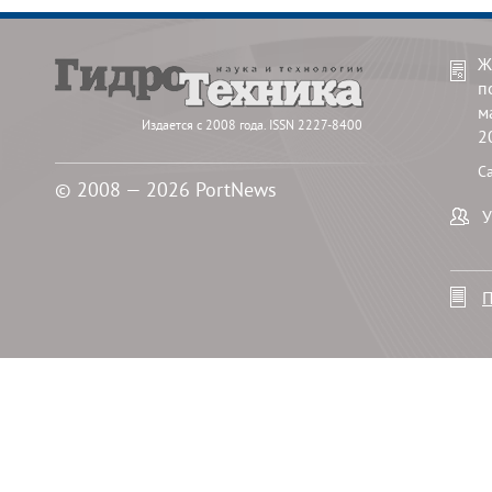
Ж
п
м
Издается с 2008 года. ISSN 2227-8400
2
С
© 2008 — 2026 PortNews
У
П