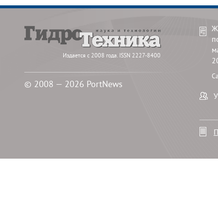
Ж
п
м
Издается с 2008 года. ISSN 2227-8400
2
С
© 2008 — 2026 PortNews
У
П