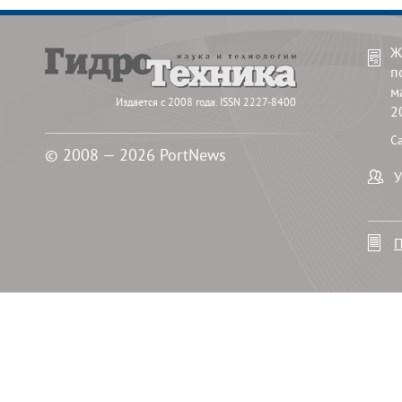
Ж
п
м
Издается с 2008 года. ISSN 2227-8400
2
С
© 2008 — 2026 PortNews
У
П