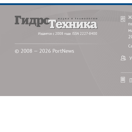
Ж
п
м
Издается с 2008 года. ISSN 2227-8400
2
С
© 2008 — 2026 PortNews
У
П