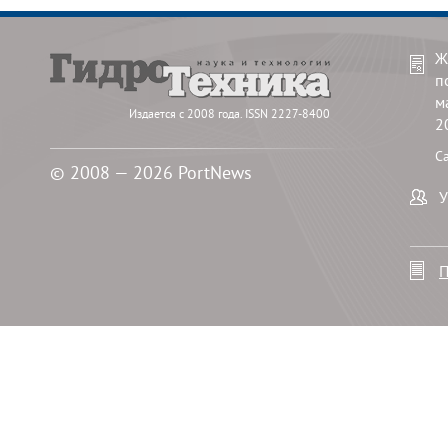
Ж
п
м
Издается с 2008 года. ISSN 2227-8400
2
С
© 2008 — 2026 PortNews
У
П