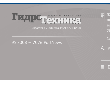
Ж
п
м
Издается с 2008 года. ISSN 2227-8400
2
С
© 2008 — 2026 PortNews
У
П