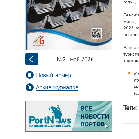
году»,
Реализ
молы, 
2023 г
постеп
Ранее 
турист
| май 2026
№2
термин
Новый номер
Ка
п
Архив журналов
м
Юж
Теги: