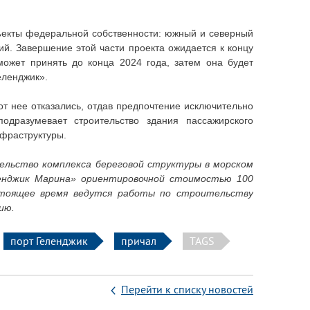
ъекты федеральной собственности: южный и северный
й. Завершение этой части проекта ожидается к концу
может принять до конца 2024 года, затем она будет
еленджик».
т нее отказались, отдав предпочтение исключительно
одразумевает строительство здания пассажирского
нфраструктуры.
тельство комплекса береговой структуры в морском
ленджик Марина» ориентировочной стоимостью 100
астоящее время ведутся работы по строительству
ию.
порт Геленджик
причал
TAGS
Перейти к списку новостей