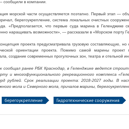
 — сообщили в компании.
ация морской части осуществляется поэтапно. Первый этап — об
причал, берегоукрепление, система локальных очистных сооружени
ода. «Предполагается, что первые суда марина в Геленджике с
енно наращивать возможности», — рассказали в «Морском порту Г
концепция проекта предусматривала грузовую составляющую, но о
ической ориентации проекта. Помимо самой марины проект п
ала, создание современных прогулочных зон, театра и отельной и
к сообщал ранее РБК Краснодар, в Геленджике ведется строи
орту и многофункционального рекреационного комплекса «Ге
лрд рублей. Срок реализации проекта: 2018-2027 годы. В н
ного мола и Северного мола, причалов марины, берегоукреплен
берегоукрепление
Гидротехнические сооружения