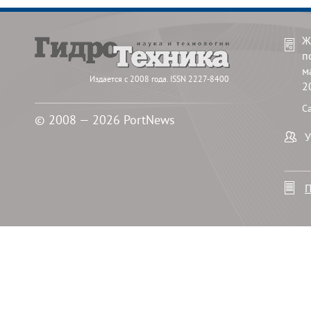
Ж
п
м
Издается с 2008 года. ISSN 2227-8400
2
С
© 2008 — 2026 PortNews
У
П