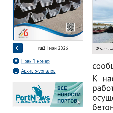
| май 2026
№2
Фото с с
Новый номер
сооб
Архив журналов
К на
рабо
осу
бето