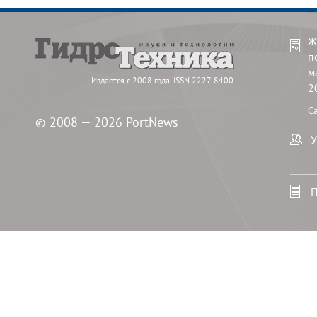
Ж
п
м
Издается с 2008 года. ISSN 2227-8400
2
С
© 2008 — 2026 PortNews
У
П