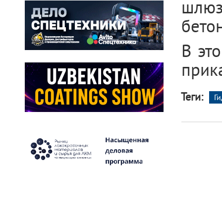
шлюз
бето
В эт
прик
Теги:
Ги