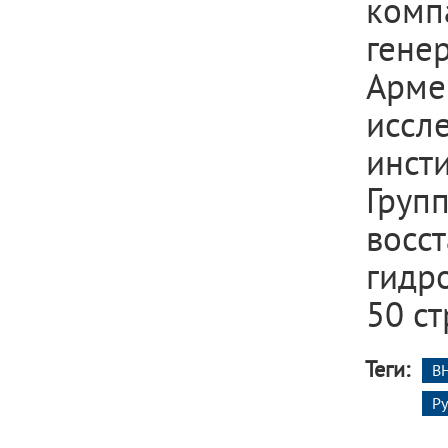
ком
гене
Арме
иссл
инст
Гру
вос
гидр
50 ст
Теги:
ВН
Ру