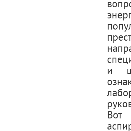
вопр
эне
попу
прес
напр
спец
и ш
озна
лабо
руко
Вот
асп