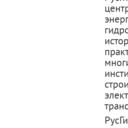
цент
энер
гидр
ист
прак
мног
инст
стр
элек
транс
РусГ