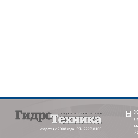
Ж
п
м
Издается с 2008 года. ISSN 2227-8400
2