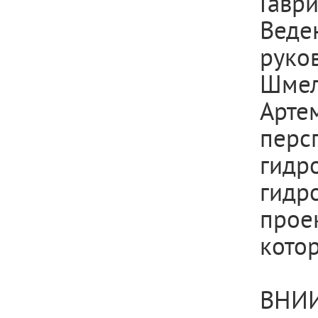
Гавр
Вед
рук
Шмел
Арте
перс
гидр
гидр
прое
котор
ВНИИ