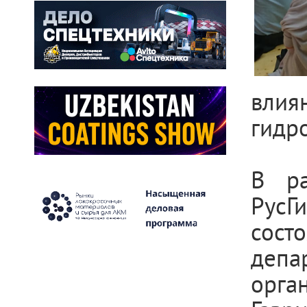
влия
гидр
В ра
РусГ
сост
деп
орга