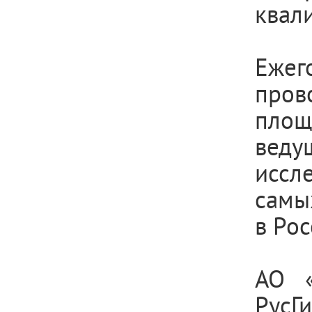
квал
Ежег
пров
площ
вед
иссл
самы
в Ро
АО «
РусГ