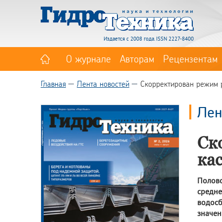
Издается с 2008 года. ISSN 2227-8400
О журнале
Авторам
Рецензентам
Главная
Лента новостей
Скорректирован режим 
Лен
Ск
ка
Полов
средн
водос
значе