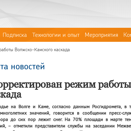
Подписка
Технологии и опыт
Мероприятия
Ко
работы Волжско-Камского каскада
та новостей
орректирован режим работы
скада
одье на Волге и Каме, согласно данным Росгидромета, в 
емноголетних значений, говорится в сообщении пресс-слу
бора до сих пор лежит снег. На 70% площади в марте тем
ний, – отметили представители службы на заседании Межв