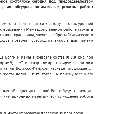
рое состоялось сегодня под председательством
вещании обсудили оптимальные режимы работы
ом года. Подготовиться к сезону высоких уровней
ном заседании Межведомственной рабочей группы
го водохранилища, увеличив сбросы Жигулёвского
ходов позволит освободить ёмкость для приёма
а Волги и Камы в феврале составил 8,8 км3 при
рме 9,4 км3, в I квартале прогнозируется приток к
отка на Волжско-Камском каскаде продолжается.
ёмкости должны быть готовы к приёму весеннего
а для обводнения низовий Волги будет проходить
ем имитационных математических моделей работы
ависимости от развития паводковых процессов.