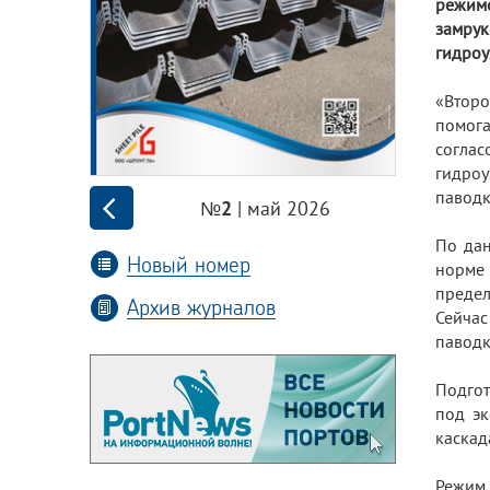
режим
замру
гидроу
«Второ
помога
соглас
гидро
паводк
| май 2026
№2
По дан
Новый номер
норме 
предел
Архив журналов
Сейчас
паводк
Подгот
под эк
каскад
Режим 