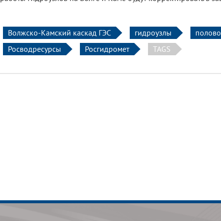
Волжско-Камский каскад ГЭС
гидроузлы
полово
Росводресурсы
Росгидромет
TAGS