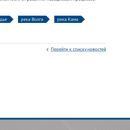
дье
река Волга
река Кама
Перейти к списку новостей