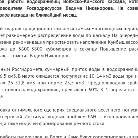
ов работы водохранилищ Волжско-Камского каскада, кото
ководителя Росводресурсов Вадима Никанорова. На со
злов каскада на ближайший месяц.
й квартал традиционно считается самым многоводным период
ет равномерное распределение воды по каскаду. На очеред
ована рекомендация приостановить наполнение Куйбышевско
узла до 5600-5800 кубометров в секунду. Повышение рас
а», – отметил Вадим Никаноров.
ным Росгидромета, суммарный приток воды в водохранилищ
6,5 км3. В марте ожидается поступление 10-14 км3 воды при но
ах 25-31,8 км3 при норме 23,5 км3. Предполоводная сраб
 готовность водохранилищ превышает 60%. К 1 апреля все 
а.
овка оптимального сценария специального весеннего попуск
спертизой Института водных проблем РАН, с использовани
а, а таже моделей формирования речного стока.
работы гидроузлов на Волге и Каме будут корректировать в з