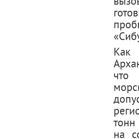
вызо
гото
проб
«Сиб
Ка
Арха
что 
мор
допу
реги
тонн 
на с