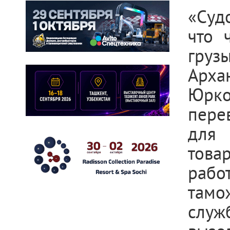
«Суд
что 
гру
Арха
Юрко
пере
для 
това
рабо
тамо
служ