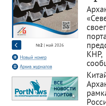
Арха
«Сев
своег
пор
пред
| май 2026
№2
КНР,
Новый номер
сооб
Архив журналов
Кита
Арха
рамк
Росс