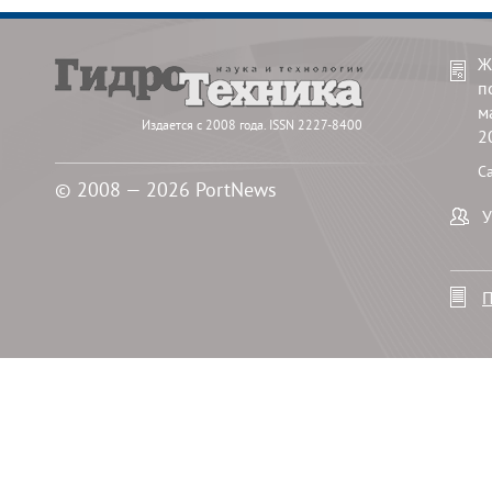
Ж
п
м
Издается с 2008 года. ISSN 2227-8400
2
С
© 2008 — 2026 PortNews
У
П