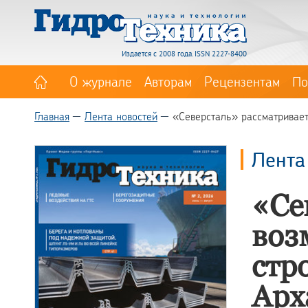
Издается с 2008 года. ISSN 2227-8400
О журнале
Авторам
Рецензентам
По
Главная
Лента новостей
«Северсталь» рассматривает 
Лента
«Се
воз
стр
Арх