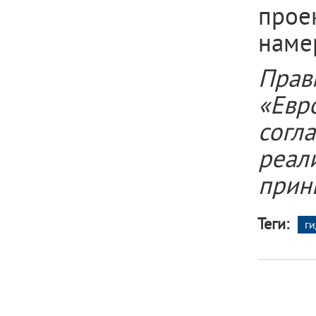
прое
наме
Прав
«Ев
согл
реал
прин
Теги:
ги