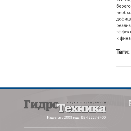
берего
необхо
дефици
реализ
эффект
к фина
Теги:
Издается с 2008 года. ISSN 2227-8400