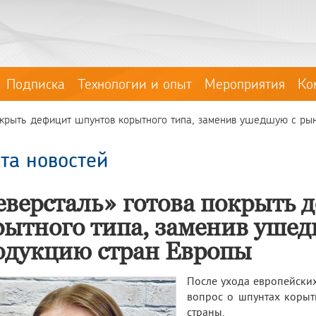
Подписка
Технологии и опыт
Мероприятия
Ко
окрыть дефицит шпунтов корытного типа, заменив ушедшую с ры
та новостей
еверсталь» готова покрыть 
рытного типа, заменив уше
одукцию стран Европы
После ухода европейских
вопрос о шпунтах корыт
страны.