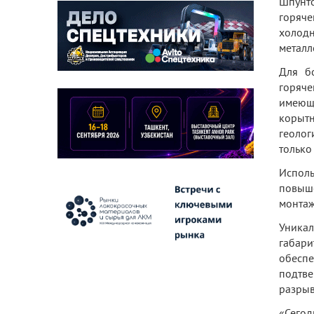
Шпунто
горяч
холод
металл
Для б
горяч
имеющ
корытн
геолог
только
Исполь
повыше
монтаж
Уникал
габари
обеспе
подтве
разрыв
«Сего