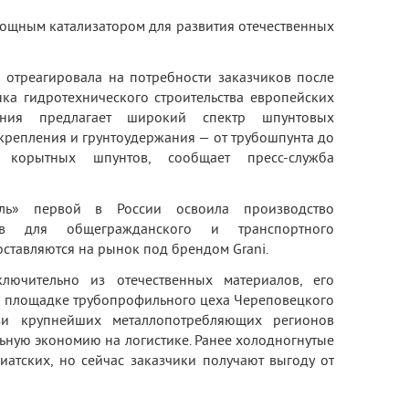
мощным катализатором для развития отечественных
 отреагировала на потребности заказчиков после
ка гидротехнического строительства европейских
ания предлагает широкий спектр шпунтовых
крепления и грунтоудержания — от трубошпунта до
 корытных шпунтов, сообщает пресс-служба
аль» первой в России освоила производство
ов для общегражданского и транспортного
оставляются на рынок под брендом Grani.
ключительно из отечественных материалов, его
а площадке трубопрофильного цеха Череповецкого
зи крупнейших металлопотребляющих регионов
ельную экономию на логистике. Ранее холодногнутые
иатских, но сейчас заказчики получают выгоду от