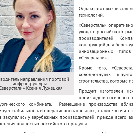
Однако этот вызов стал 
технологий.
«Северсталь» оперативно
ухода с российского рын
производителей. Комп
конструкций для берегоу
инновационных типов
«Северстали».
Кроме того, «Северст
холодногнутых шпунт
водитель направления портовой
строительства, которые п
инфраструктуры
Северстали» Ксения Лужецкая
Продукт изготовлен ис
производство освоено н
лургического комбината. Размещение производства вбли
ирует стабильность и оперативность поставок, а также значит
 закупались у зарубежных производителей, прежде всего аз
етения полностью российского продукта.