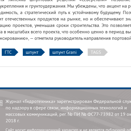
укрепления и грунтоудержания. Мы убеждены, что акцент на р
димость, а стратегический путь к устойчивому будущему. П
т отечественных продуктов на рынке, но и обеспечивают зн
ацию проектов, уменьшая сроки строительства. Это позволяе
а в масштабах всего проекта, что особенно ценно в период в
нсированию», — отметила руководитель направления портовой
ГТС
шпунт
шпунт Grani
TAGS
Журнал «Гидротехника» зарегистрирован Федеральной слу
по надзору в сфере связи, информационных технологий и
массовых коммуникаций, рег. № ПИ № ФС77-73982 от 19 о
2018 г.
Сайт носит информационный характер и не является публичной о