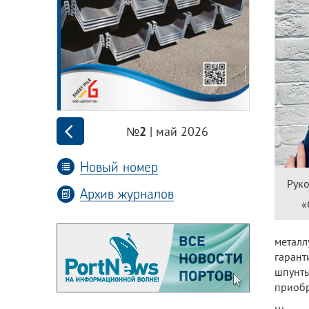
| май 2026
№2
Новый номер
Руко
Архив журналов
«
метал
гарант
шпунты
приобр