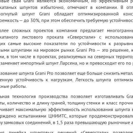
вые сваи Grani являются экономичным, но эффективным р
екатаных шпунтов избыточно, отмечают в компании. В от
ногнутый шпунт Grani обладает оптимизированной конст
оемкость — до 30%, при этом обеспечить требуемую устойчивост
олее сложных проектов компания предлагает многогранны
екатаного листового проката «Северстали» с использован
их самые высокие показатели по устойчивости к разрывн
ыми шпунтами на мировом рынке. Grani Pro — это решение, 
ии, в том числе в проектах, реализуемых на северных террито
 заменяет импортный шпунт Ларсена, но и превосходит его по 
зование шпунта Grani Pro позволяет еще больше снизить метал
нную устойчивость к нагрузкам. Легкость шпунта оптимизи
ные работы.
ьная технология производства позволяет изготавливать Gr
ты, количество и длину граней, толщину стенки и класс прочн
чивает максимальную эффективность использования шпунта в
рждено испытаниями ЦНИИТС, которые продемонстрировали 
у замковых соединений, в 1,5 раза превышающую рыночные а
дня линейка шпунтовых решений «Северстали» позволя