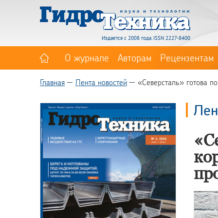
Издается с 2008 года. ISSN 2227-8400
О журнале
Авторам
Рецензентам
Главная
Лента новостей
«Северсталь» готова п
Лен
«С
ко
пр