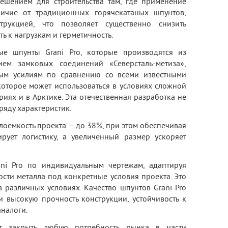
ешением для строительства там, где применение
личие от традиционных горячекатаных шпунтов,
рукцией, что позволяет существенно снизить
ь к нагрузкам и герметичность.
е шпунты Grani Pro, которые производятся из
ием замковых соединений «Северсталь-метиза»,
ым усилиям по сравнению со всеми известными
которое может использоваться в условиях сложной
риях и в Арктике. Эта отечественная разработка не
ряду характеристик.
лоемкость проекта — до 38%, при этом обеспечивая
рует логистику, а увеличенный размер ускоряет
ani Pro по индивидуальным чертежам, адаптируя
ости металла под конкретные условия проекта. Это
 различных условиях. Качество шпунтов Grani Pro
высокую прочность конструкции, устойчивость к
налоги.
ет закрыть любую потребность рынка в части