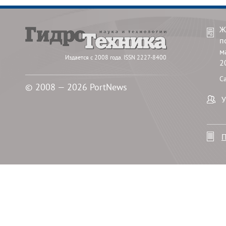
Ж
п
м
Издается с 2008 года. ISSN 2227-8400
2
С
© 2008 — 2026 PortNews
У
П