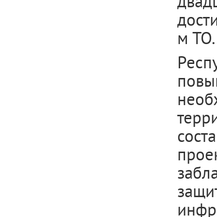
двад
дости
м ТО.
Рес
повы
необ
терр
сост
прое
забл
защи
инфр