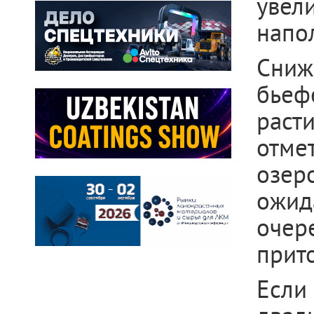
увел
напо
Сниж
бьеф
раст
отме
озеро
ожид
очер
прито
Если