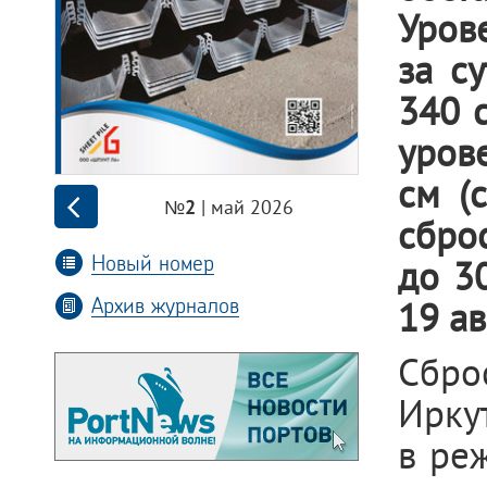
Урове
за с
340 
уров
см (
| май 2026
№2
сбро
Новый номер
до 3
Архив журналов
19 ав
Сбро
Иркут
в ре