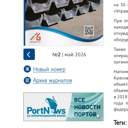
на 30 
«Управ
При эт
находя
отчужд
оборуд
Также
| май 2026
№2
опера
органи
Новый номер
Напомн
Красна
Архив журналов
объект
объеме
в 2018
года 
федера
Теги: