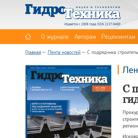
Издается с 2008 года. ISSN 2227-8400
О журнале
Авторам
Рецензентам
Главная
Лента новостей
С подрядчика строитель
Лен
С 
гид
Проку
строит
регион
Исково