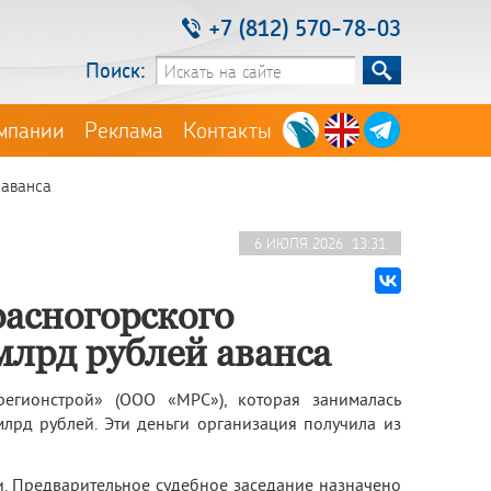
+7 (812) 570-78-03
Поиск:
мпании
Реклама
Контакты
 аванса
6 ИЮЛЯ 2026 13:31
расногорского
 млрд рублей аванса
егионстрой» (ООО «МРС»), которая занималась
млрд рублей. Эти деньги организация получила из
. Предварительное судебное заседание назначено