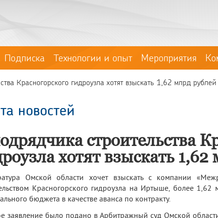
Подписка
Технологии и опыт
Мероприятия
Ко
ства Красногорского гидроузла хотят взыскать 1,62 млрд рублей
та новостей
подрядчика строительства К
роузла хотят взыскать 1,62
ратура Омской области хочет взыскать с компании «Межр
ельством Красногорского гидроузла на Иртыше, более 1,62 
ального бюджета в качестве аванса по контракту.
е заявление было подано в Арбитражный суд Омской области