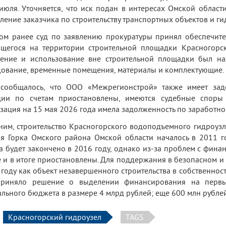
июля. Уточняется, что иск подан в интересах Омской облас
ление заказчика по строительству транспортных объектов и г
ом ранее суд по заявлению прокуратуры принял обеспечит
щегося на территории строительной площадки Красногорско
ение и использование вне строительной площадки был на
ование, временные помещения, материалы и комплектующие.
 сообщалось, что ООО «Межрегионстрой» также имеет зад
ции по счетам приостановлены, имеются судебные споры 
зация на 15 мая 2026 года имела задолженность по заработной
им, строительство Красногорского водоподъемного гидроузла
я Горка Омского района Омской области началось в 2011 го
а будет закончено в 2016 году, однако из-за проблем с фи
 и в итоге приостановлены.
Для поддержания в безопасном и
 году как объект незавершенного строительства в собственнос
приняло решение о выделении финансирования на первый
льного бюджета в размере 4 млрд рублей; еще 600 млн рубле
Красногорский гидроузел
TAGS