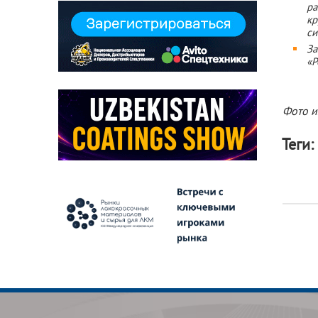
р
кр
си
З
«Р
Фото и
Теги: