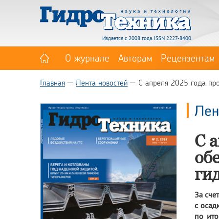
Издается с 2008 года. ISSN 2227-8400
О журнале
Авторам
Рецензентам
Главная
Лента новостей
С апреля 2025 года прох
Лен
С а
обе
ги
За сче
с осад
по ито