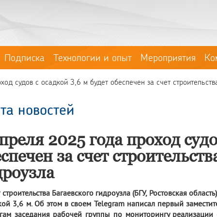
Подписка
Технологии и опыт
Мероприятия
Ко
од судов с осадкой 3,6 м будет обеспечен за счет строительства
та новостей
преля 2025 года проход судо
спечен за счет строительств
дроузла
т строительства Багаевского гидроузла (БГУ, Ростовская област
кой 3,6 м. Об этом в своем Telegram написал первый замест
гам заседания рабочей группы по мониторингу реализаци