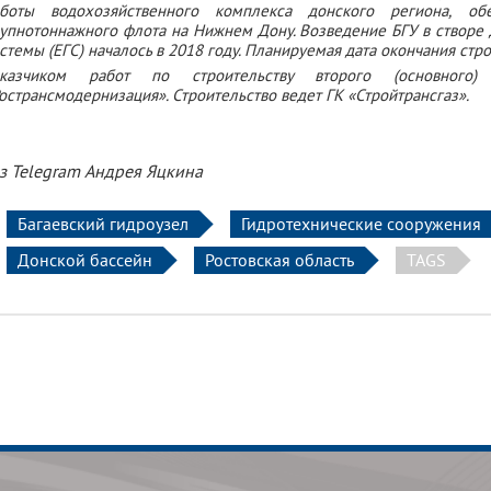
аботы водохозяйственного комплекса донского региона, обе
упнотоннажного флота на Нижнем Дону. Возведение БГУ в створе 
стемы (ЕГС) началось в 2018 году. Планируемая дата окончания стро
аказчиком работ по строительству второго (основного)
острансмодернизация». Строительство ведет ГК «Стройтрансгаз».
з Telegram Андрея Яцкина
Багаевский гидроузел
Гидротехнические сооружения
Донской бассейн
Ростовская область
TAGS