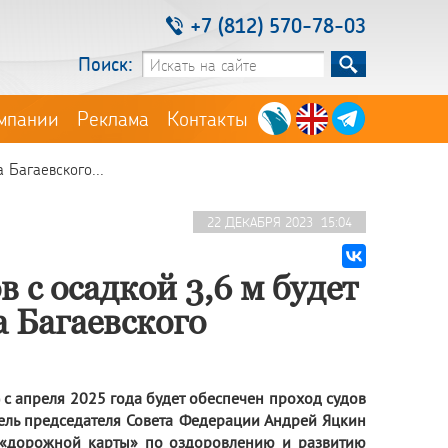
+7 (812) 570-78-03
Поиск:
мпании
Реклама
Контакты
 Багаевского...
22 ДЕКАБРЯ 2023 15:04
в с осадкой 3,6 м будет
а Багаевского
ь) с апреля 2025 года будет обеспечен проход судов
итель председателя Совета Федерации Андрей Яцкин
и «дорожной карты» по оздоровлению и развитию