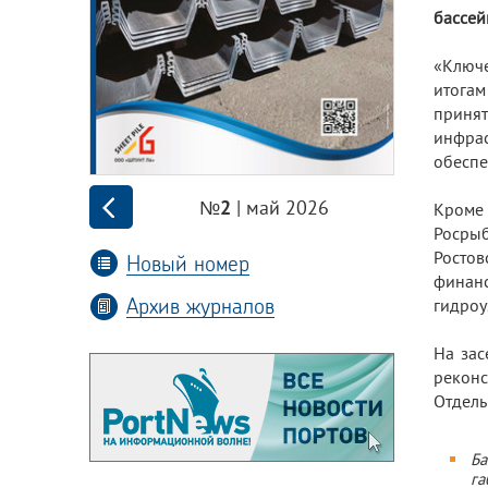
бассей
«Ключе
итогам
принят
инфра
обеспе
| май 2026
№2
Кроме
Росры
Росто
Новый номер
финанс
Архив журналов
гидроу
На зас
реконс
Отдель
Ба
га