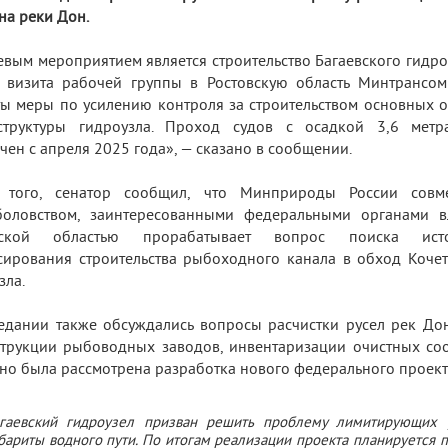
на реки Дон.
вым мероприятием является строительство Багаевского гидро
 визита рабочей группы в Ростовскую область Минтрансом
ы меры по усилению контроля за строительством основных о
структуры гидроузла. Проход судов с осадкой 3,6 метр
чен с апреля 2025 года», — сказано в сообщении.
 того, сенатор сообщил, что Минприроды России совм
боловством, заинтересованными федеральными органами в
вской областью прорабатывает вопрос поиска исто
ирования строительства рыбоходного канала в обход Кочет
зла.
едании также обсуждались вопросы расчистки русел рек До
трукции рыбоводных заводов, инвентаризации очистных с
но была рассмотрена разработка нового федерального проект
гаевский гидроузел призван решить проблему лимитирующих 
бариты водного пути. По итогам реализации проекта планируется 