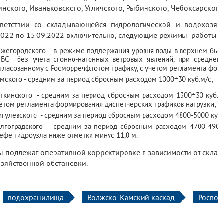
нского, Иваньковского, Угличского, Рыбинского, Чебоксарског
ветствии со складывающейся гидрологической и водохозя
2022 по 15.09.2022 включительно, следующие режимы работы
жегородского -
в режиме поддержания уровня воды в верхнем бье
БС без учета сгонно-нагонных ветровых явлений, при средне
гласованному с Росморречфлотом графику, с учетом регламента фо
мского -
средним за период сбросным расходом 1000±30 куб.м/с;
ткинского -
средним за период сбросным расходом 1300±30 куб.
етом регламента формирования диспетчерских графиков нагрузки;
гулевского -
средним за период сбросным расходом 4800-5000 ку
лгоградского -
средним за период сбросным расходом 4700-49
ефе гидроузла ниже отметки минус 11,0 м.
 подлежат оперативной корректировке в зависимости от скл
зяйственной обстановки.
водохранилища
Волжско-Камский каскад
Росв