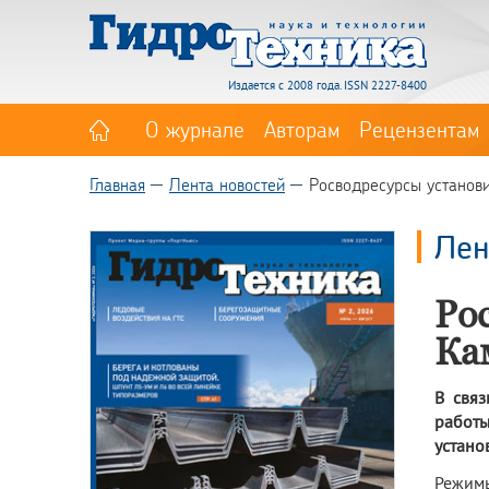
Издается с 2008 года. ISSN 2227-8400
О журнале
Авторам
Рецензентам
Главная
Лента новостей
Росводресурсы установ
Лен
Ро
Ка
В свя
работы
устано
Режимы