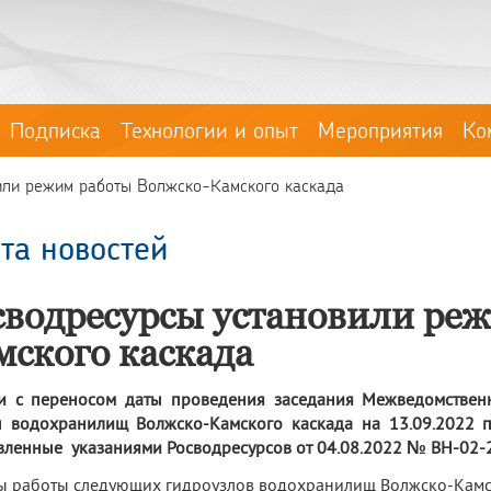
Подписка
Технологии и опыт
Мероприятия
Ко
или режим работы Волжско-Камского каскада
та новостей
сводресурсы установили ре
мского каскада
зи с переносом даты проведения заседания Межведомстве
 водохранилищ Волжско-Камского каскада на 13.09.2022 п
вленные указаниями Росводресурсов от 04.08.2022 № ВН-02-
 работы следующих гидроузлов водохранилищ Волжско-Камск