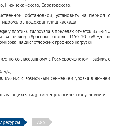
о, Нижнекамского, Саратовского.
йственной обстановкой, установить на период с
 гидроузлов водохранилищ каскада:
фе у плотины гидроузла в пределах отметок 83,6-84,0
м за период сбросном расходе 1150±20 куб.м/с по
рмирования диспетчерских графиков нагрузки;
м/с по согласованному с Росморречфлотом графику, с
б.м/с;
00 куб.м/с с возможным снижением уровня в нижнем
адывающихся гидрометеорологических условий и
одресурсы
TAGS