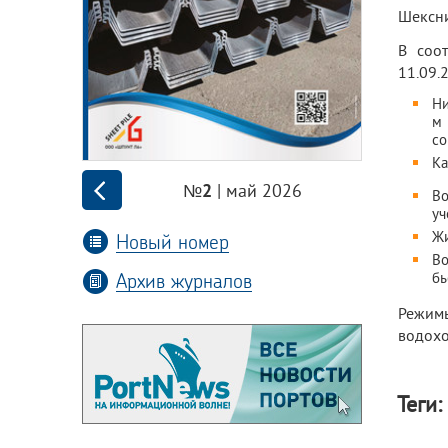
Шексни
В соот
11.09.
Ни
м 
со
Ка
| май 2026
№2
Во
уч
Жи
Новый номер
Во
Архив журналов
бь
Режимы
водохо
Теги: