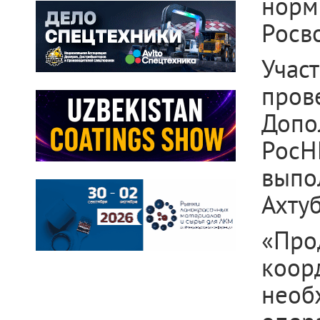
нор
Росв
Учас
про
Допо
Рос
вып
Ахту
«Про
коор
необ