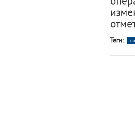
опер
изме
отме
Теги:
в