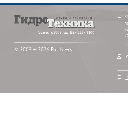
Ж
п
м
Издается с 2008 года. ISSN 2227-8400
2
С
© 2008 — 2026 PortNews
У
П