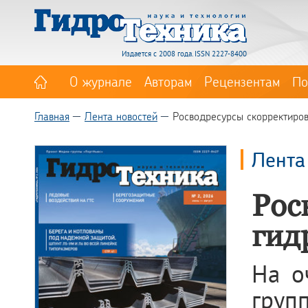
Издается с 2008 года. ISSN 2227-8400
О журнале
Авторам
Рецензентам
По
Главная
Лента новостей
Росводресурсы скорректиров
Лента
Рос
гид
На о
груп