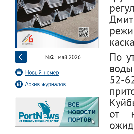
регу
Дмит
режи
каска
По у
| май 2026
№2
воды
Новый номер
52-6
Архив журналов
прит
Куйб
от 
ожид