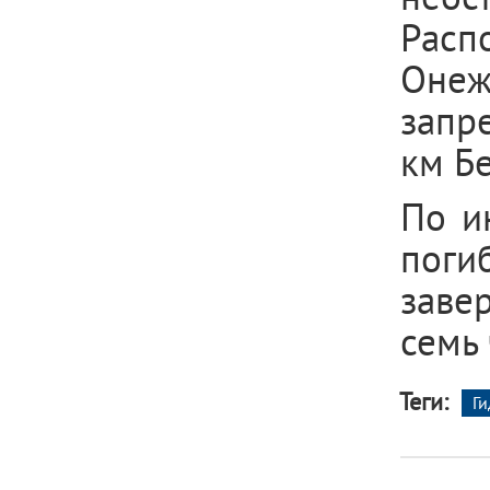
Расп
Онеж
запр
км Б
По и
поги
заве
семь 
Теги:
Г