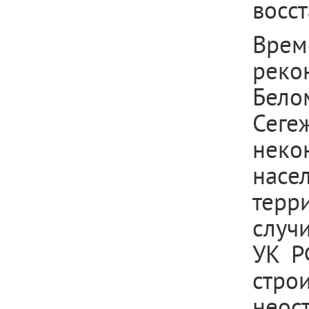
восс
Врем
рек
Бело
Сеге
нек
насе
терр
случ
УК Р
стр
нео