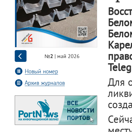
Восс
Бел
Бело
Каре
прав
| май 2026
№2
Tele
Новый номер
Для 
Архив журналов
ликв
созд
Сейч
мест