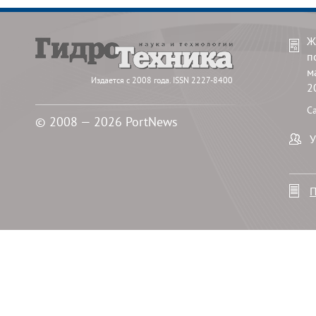
Ж
п
м
Издается с 2008 года. ISSN 2227-8400
2
С
© 2008 — 2026 PortNews
У
П