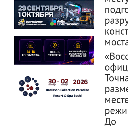
подг
разр
конс
моста
«Вос
офиц
Точн
разм
мест
режи
До 