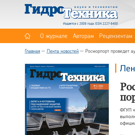
Издается с 2008 года. ISSN 2227-8400
О журнале
Авторам
Рецензентам
Главная
Лента новостей
Росморпорт проведет ау
Лен
Ро
по
ФГУП «
выполн
официа