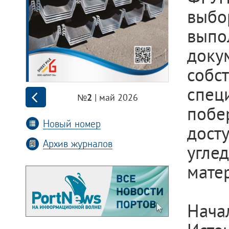
выбо
вып
доку
собс
спец
| май 2026
№2
побе
Новый номер
дост
Архив журналов
угл
мате
Нача