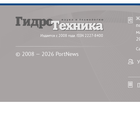
Ж
п
м
Издается с 2008 года. ISSN 2227-8400
2
С
© 2008 — 2026 PortNews
У
П