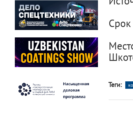
Исто
Срок 
Мес
Шкот
Теги:
к