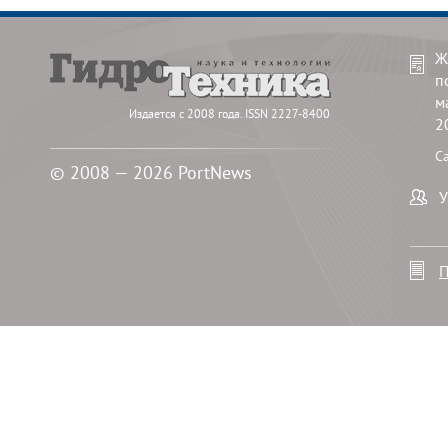
Ж
п
м
Издается с 2008 года. ISSN 2227-8400
2
С
© 2008 — 2026 PortNews
У
П