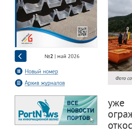
| май 2026
№2
Новый номер
Фото со
Архив журналов
уже
огра
отко