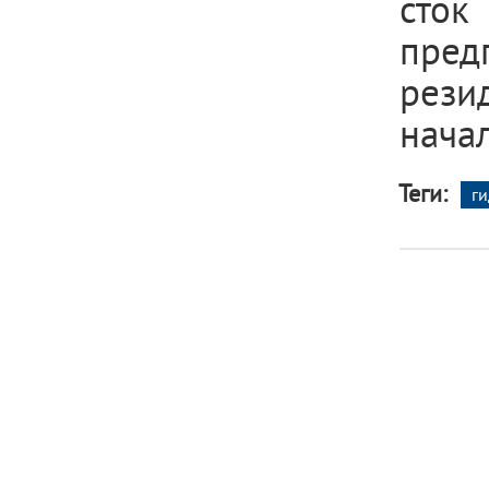
сток
пред
рези
начал
Теги:
ги