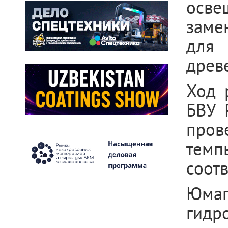
осве
заме
для 
древ
Ход 
БВУ 
пров
тем
соотв
Юма
гидр