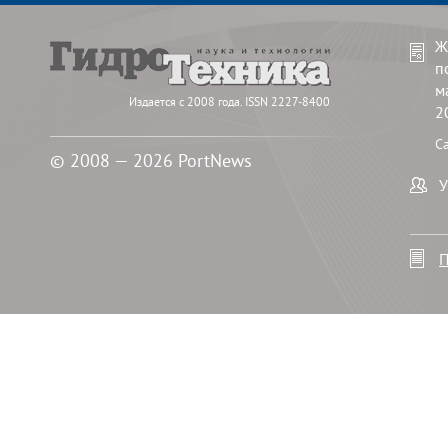
Ж
п
м
Издается с 2008 года. ISSN 2227-8400
2
С
© 2008 — 2026 PortNews
У
П