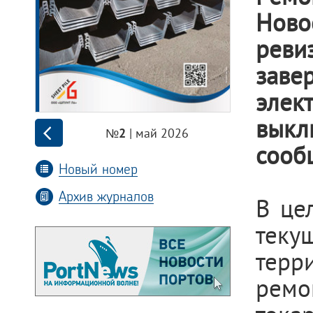
Ново
реви
заве
элек
выкл
| май 2026
№2
сооб
Новый номер
Архив журналов
В це
теку
терр
ремо