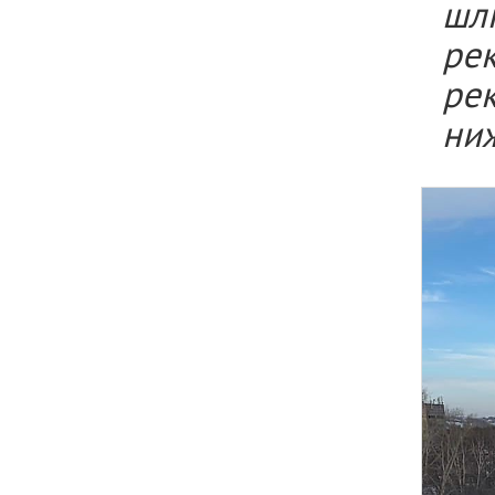
шл
ре
ре
ни