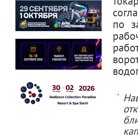
тока
согл
по з
рабо
рабо
воро
водо
На
от
бл
ка