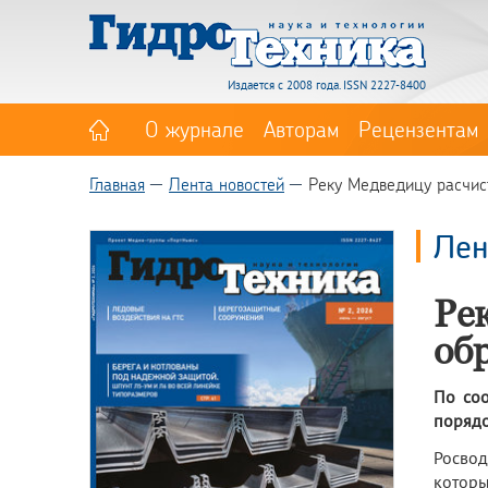
Издается с 2008 года. ISSN 2227-8400
О журнале
Авторам
Рецензентам
Главная
Лента новостей
Реку Медведицу расчис
Лен
Ре
об
По соо
порядо
Росвод
которы