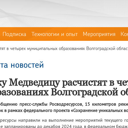
Подписка
Технологии и опыт
Мероприятия
Ко
тят в четырех муниципальных образованиях Волгоградской облас
та новостей
ку Медведицу расчистят в 
разованиях Волгоградской о
бщению пресс-службы Росводресурсов, 15 километров реки
к в рамках федерального проекта «Сохранение уникальных во
ресурсы направили на выполнение мероприятий текущего год
е запланированы до декабря 2024 года, в федеральном бюдж