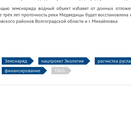
щью земснаряда водный объект избавят от донных отложени
е трёх лет проточность реки Медведицы будет восстановлена
вского районов Волгоградской области и г. Михайловка.
Земснаряд
нацпроект Экология
расчистка русла
финансирование
TAGS