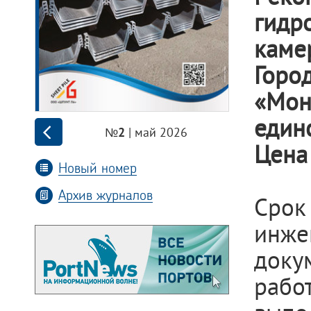
гидр
каме
Гор
«Мон
един
| май 2026
№2
Цена 
Новый номер
Архив журналов
Срок
инж
доку
рабо