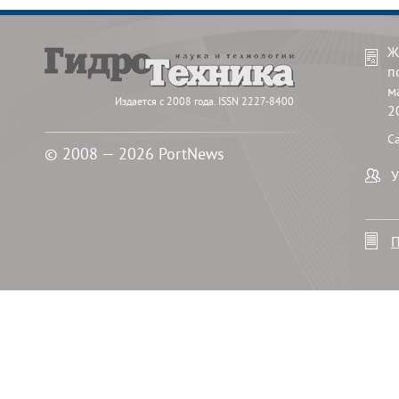
Ж
п
м
Издается с 2008 года. ISSN 2227-8400
2
С
© 2008 — 2026 PortNews
У
П