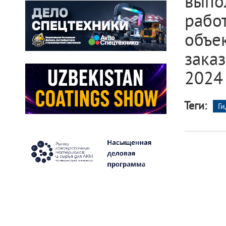
выпо
рабо
объе
зака
2024 
Теги:
Г