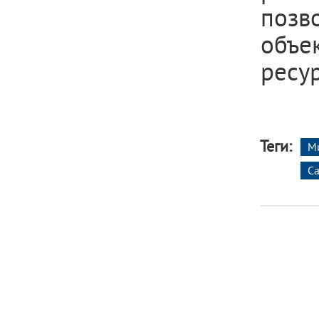
позв
объе
ресу
Теги:
М
С