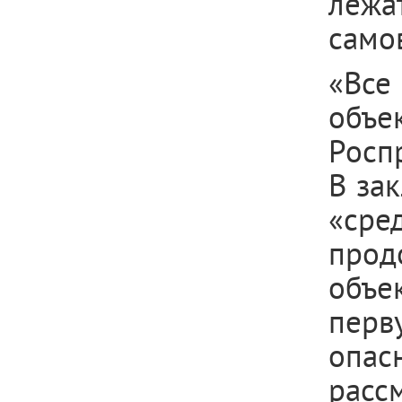
леж
само
«Все
объ
Росп
В за
«ср
прод
объе
перв
опас
расс