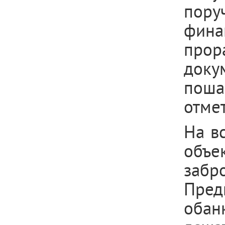
пору
фина
про
док
пошаг
отме
На в
объе
заб
Пред
обан