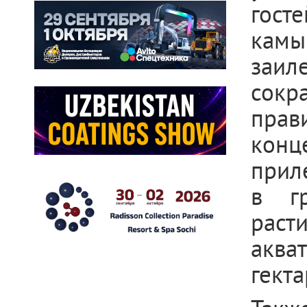
гост
камы
заил
сокр
прав
конц
прил
в г
раст
акв
гекта