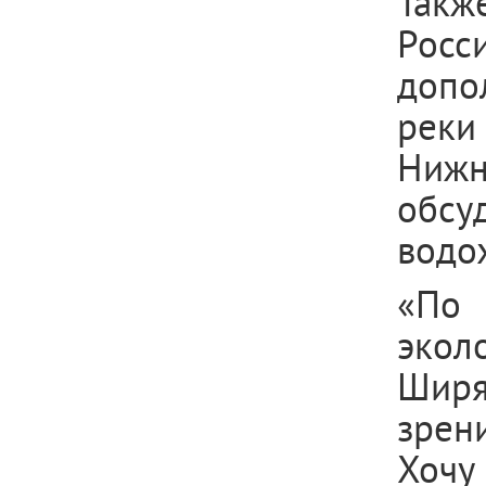
Такж
Рос
допо
реки 
Нижн
обсу
водо
«По 
экол
Ширя
зрен
Хочу