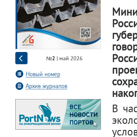
Мин
Росс
губе
гово
Росс
| май 2026
№2
прое
Новый номер
сох
Архив журналов
нако
В ча
экол
усло