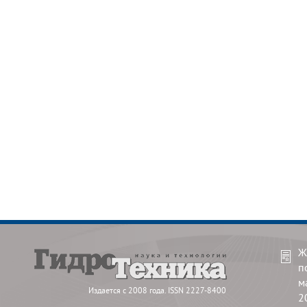
Ж
п
м
Издается с 2008 года. ISSN 2227-8400
2