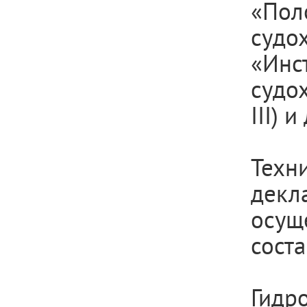
«Пол
суд
«Инс
судох
III) 
Техн
декл
осу
сост
Гидр