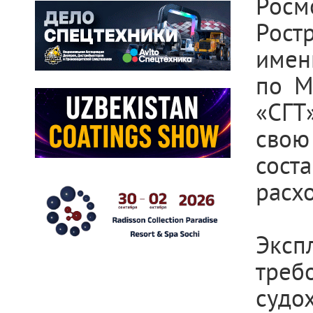
Росм
Рост
имен
по М
«СГТ
свою
сост
расх
Эксп
треб
суд