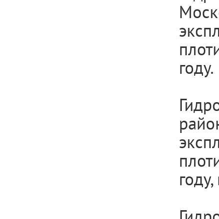
Моск
эксп
плот
году.
Гидр
райо
эксп
плот
году,
Гидр