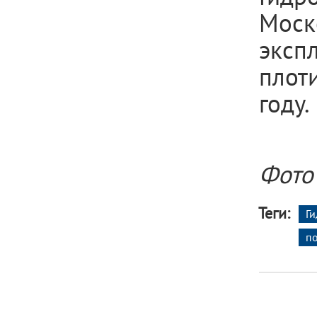
Моск
эксп
плоти
году.
Фото
Теги:
Г
п