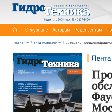
Издается с 2008 года. ISSN 2227-8400
О журнале
Авторам
Рецензентам
По
Главная
Лента новостей
Проведено преддекларацион
Лента
Про
обс
Фау
Мос