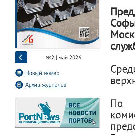
Пред
Софь
Моск
служ
| май 2026
№2
Сред
Новый номер
верх
Архив журналов
По 
ко
пред