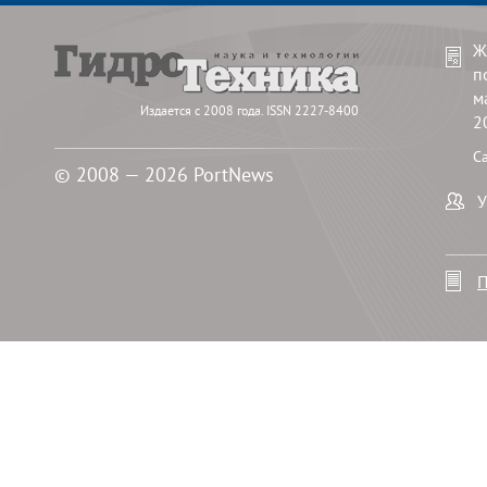
Ж
п
м
Издается с 2008 года. ISSN 2227-8400
2
С
© 2008 — 2026 PortNews
У
П