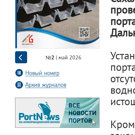
пров
порт
Даль
Уста
| май 2026
№2
пор
Новый номер
отсу
Архив журналов
водно
исто
Кром