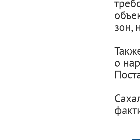
треб
объе
зон,
Такж
о на
Пост
Саха
факт