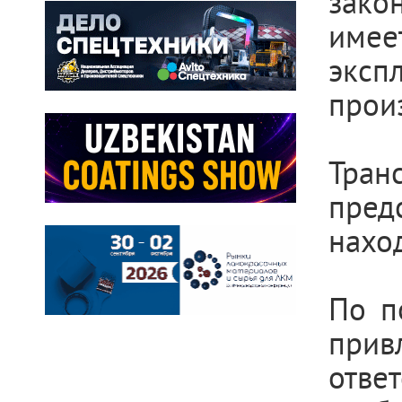
зако
имее
эксп
прои
Тран
пред
нахо
По п
прив
отве