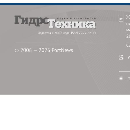
Ж
п
м
Издается с 2008 года. ISSN 2227-8400
2
С
© 2008 — 2026 PortNews
У
П