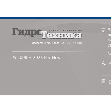
Ж
п
м
Издается с 2008 года. ISSN 2227-8400
2
С
© 2008 — 2026 PortNews
У
П