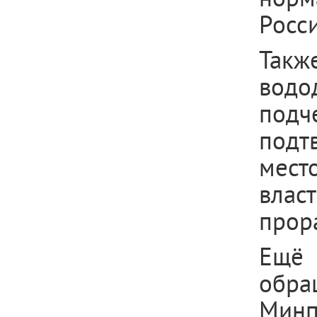
Росс
Такж
вод
под
подт
мест
вла
прор
Ещё
обра
Минп