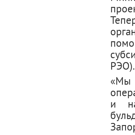
прое
Тепе
орга
помо
субс
РЭО).
«Мы 
опер
и на
буль
Зап