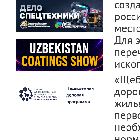
созд
росс
мест
Для 
пер
иско
«Щеб
доро
жиль
перв
необ
норм