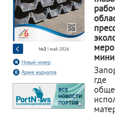
рабо
обла
прес
экол
меро
| май 2026
№2
мини
Новый номер
Запо
Архив журналов
где
обще
исп
мате