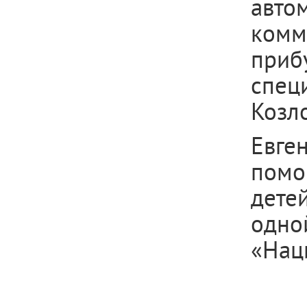
авт
комм
при
спец
Козло
Евге
помо
дете
одно
«Нац