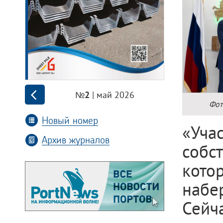
| май 2026
№2
Фот
Новый номер
«Уча
Архив журналов
собс
кото
набе
Сей