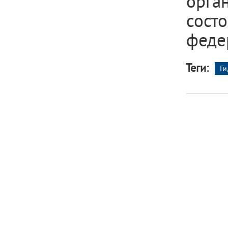
орга
сост
феде
Теги:
Г