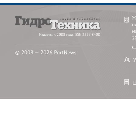
Ж
п
м
Издается с 2008 года. ISSN 2227-8400
2
С
© 2008 — 2026 PortNews
У
П