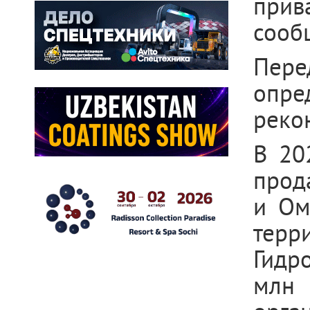
прив
сооб
Пере
опр
реко
В 20
прод
и Ом
тер
Гидр
млн 