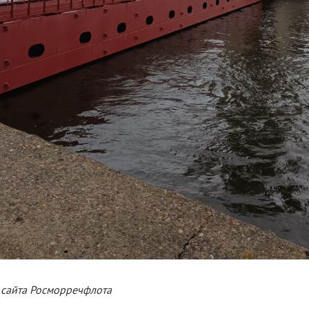
 сайта Росморречфлота