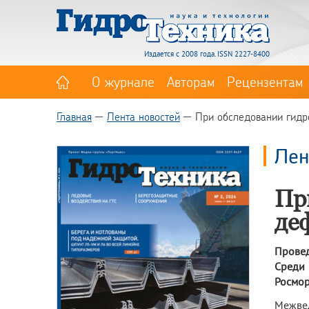
Издается с 2008 года. ISSN 2227-8400
О журнале
Авторам
Рецензентам
Главная
Лента новостей
При обследовании гидро
Лен
Пр
де
Провед
Среди
Росмор
Межве