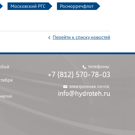
Московский РГС
Росморречфлот
Перейти к списку новостей
телефоны:
жбой
+7 (812) 570-78-03
ктября
электронная почта:
info@hydroteh.ru
фертой.