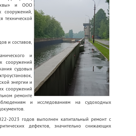
осквы» и ООО
х сооружений,
я технической
ов и составов,
ханического и
их сооружений
жания судовых
ктроустановок,
ской энергии и
их сооружений
льном ремонте
наблюдениям и исследованиям на судоходных
 документов.
022-2023 годов выполнен капитальный ремонт с
ритических дефектов, значительно снижающих