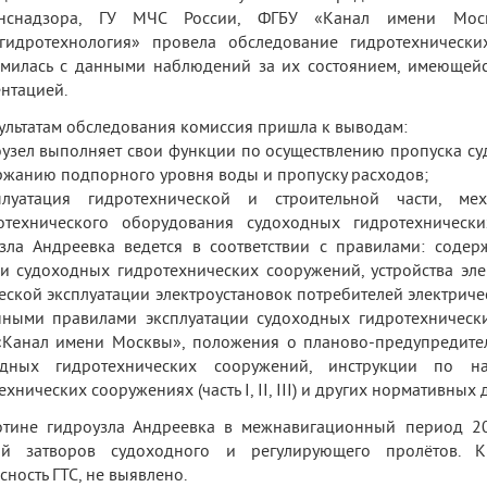
анснадзора, ГУ МЧС России, ФГБУ «Канал имени М
йгидротехнология» провела обследование гидротехнически
милась с данными наблюдений за их состоянием, имеющейс
нтацией.
ультатам обследования комиссия пришла к выводам:
оузел выполняет свои функции по осуществлению пропуска суд
жанию подпорного уровня воды и пропуску расходов;
плуатация гидротехнической и строительной части, ме
ротехнического оборудования судоходных гидротехническ
зла Андреевка ведется в соответствии с правилами: содер
и судоходных гидротехнических сооружений, устройства эле
еской эксплуатации электроустановок потребителей электриче
нными правилами эксплуатации судоходных гидротехническ
«Канал имени Москвы», положения о планово-предупредите
одных гидротехнических сооружений, инструкции по 
ехнических сооружениях (часть I, II, III) и других нормативных
отине гидроузла Андреевка в межнавигационный период 2
ой затворов судоходного и регулирующего пролётов. К
сность ГТС, не выявлено.