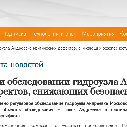
Подписка
Технологии и опыт
Мероприятия
Ко
узла Андреевка критических дефектов, снижающих безопасность 
та новостей
и обследовании гидроузла 
фектов, снижающих безопасн
ено регулярное обследование гидроузла Андреевка Московс
 объектов обследования — шлюз Андреевка и плотина
речфлота.
домственная комиссия с участием представителей Рос